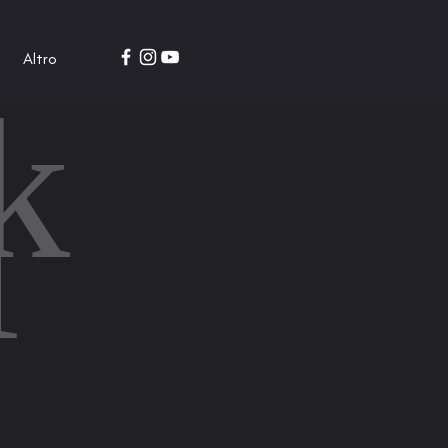
Altro
k
i