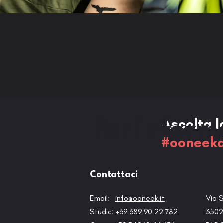
Ascolta l
Per inform
#ooneekd
Contattaci
Email:
info@ooneek.it
Via S
Studio:
+39 389 90 22 782
3502