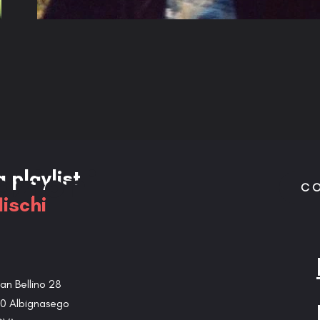
a playlist
azioni
CO
ischi
an Bellino 28
0 Albignasego